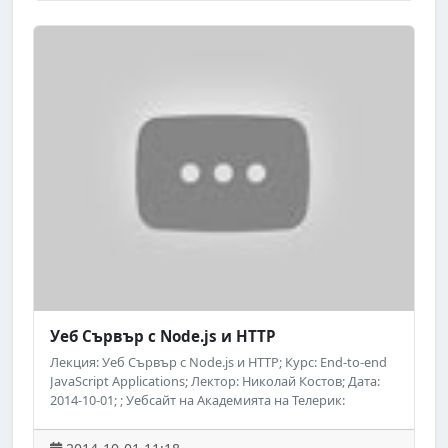
безплатни обучения на Академията на Телерик във
Facebook: http://www.facebook.com/TelerikAcademy.
Уеб Сървър с Node.js и HTTP
Лекция: Уеб Сървър с Node.js и HTTP; Курс: End-to-end
JavaScript Applications; Лектор: Николай Костов; Дата:
2014-10-01; ; Уебсайт на Академията на Телерик:
http://academy.telerik.com; ; Следете за предстоящи
безплатни обучения на Академията на Телерик във