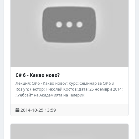
C# 6 - Какво ново?
Лекция: C# 6 - Какво ново?; Курс: Семинар за C# 6 и
Roslyn; Лектор: Николай Костов; Дата: 25 ноември 2014;
; Уебсайт на Академията на Телерик:
http://academy.telerik.com; ; Следете за предстоящи
безплатни обучения на Академията на Телерик във
2014-10-25 13:59
Facebook: http://www.facebook.com/TelerikAcademy.