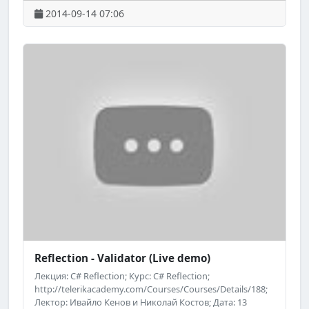
Телерик": http://academy.telerik.com; ; Следете за
2014-09-14 07:06
предстоящи безплатни обучения на "Академията на
Телерик" във Facebook:
http://www.facebook.com/TelerikAcademy.
Reflection - Validator (Live demo)
Лекция: C# Reflection; Курс: C# Reflection;
http://telerikacademy.com/Courses/Courses/Details/188;
Лектор: Ивайло Кенов и Николай Костов; Дата: 13