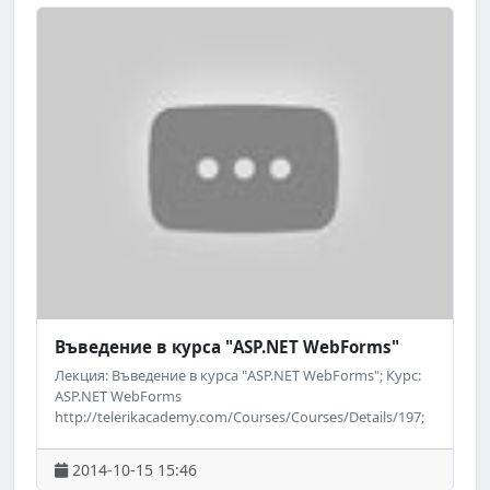
Facebook: http://www.facebook.com/TelerikAcademy.
Въведение в курса "ASP.NET WebForms"
Лекция: Въведение в курса "ASP.NET WebForms"; Курс:
ASP.NET WebForms
http://telerikacademy.com/Courses/Courses/Details/197;
Лектор: Николай Костов; Дата: 15 октомври 2014; ;
Уебсайт на Академията на Телерик:
2014-10-15 15:46
http://academy.telerik.com; ; Следете за предстоящи