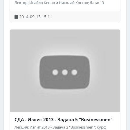
Лектор: Ивайло Кенов и Николай Костов; Дата: 13
септември 2014 г.; ; Уебсайт на "Академията на
Телерик": http://academy.telerik.com; ; Следете за
2014-09-13 15:11
предстоящи безплатни обучения на "Академията на
Телерик" във Facebook:
http://www.facebook.com/TelerikAcademy.
СДА - Изпит 2013 - Задача 5 "Businessmen"
Лекция: Изпит 2013 - Задача 2 "Businessmen"; Курс: