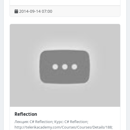
септември 2014 г.; ; Уебсайт на "Академията на
Телерик": http://academy.telerik.com; ; Следете за
2014-09-14 07:00
предстоящи безплатни обучения на "Академията на
Телерик" във Facebook:
http://www.facebook.com/TelerikAcademy.
Reflection
Лекция: C# Reflection; Курс: C# Reflection;
http://telerikacademy.com/Courses/Courses/Details/188;