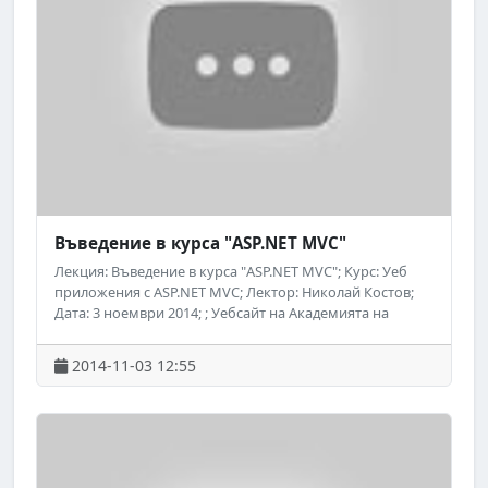
Въведение в курса "ASP.NET MVC"
Лекция: Въведение в курса "ASP.NET MVC"; Курс: Уеб
приложения с ASP.NET MVC; Лектор: Николай Костов;
Дата: 3 ноември 2014; ; Уебсайт на Академията на
Телерик: http://academy.telerik.com; ; Следете за
предстоящи безплатни обучения на Академията на
2014-11-03 12:55
Телерик във Facebook:
http://www.facebook.com/TelerikAcademy.