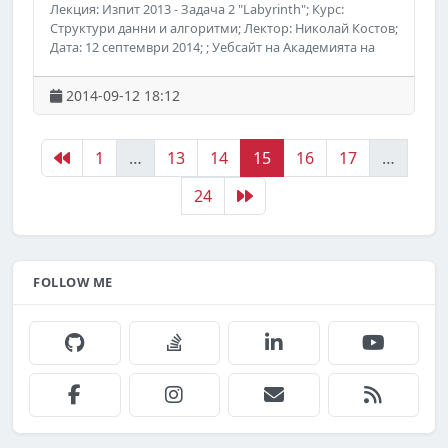
Лекция: Изпит 2013 - Задача 2 "Labyrinth"; Курс:
Структури данни и алгоритми; Лектор: Николай Костов;
Дата: 12 септември 2014; ; Уебсайт на Академията на
Телерик: http://academy.telerik.com; ; Следете за
предстоящи безплатни обучения на Академията на
2014-09-12 18:12
Телерик във Facebook:
http://www.facebook.com/TelerikAcademy.
1
…
13
14
15
16
17
…
24
FOLLOW ME