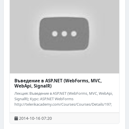
Въведение в ASP.NET (WebForms, MVC,
WebApi, SignalR)
Лекция: Въведение в ASP.NET (WebForms, MVC, WebApi,
SignalR); Курс: ASP.NET WebForms
http://telerikacademy.com/Courses/Courses/Details/197;
Лектор: Николай Костов; Дата: 15 октомври 2014; ;
Уебсайт на Академията на Телерик:
2014-10-16 07:20
http://academy.telerik.com; ; Следете за предстоящи
безплатни обучения на Академията на Телерик във